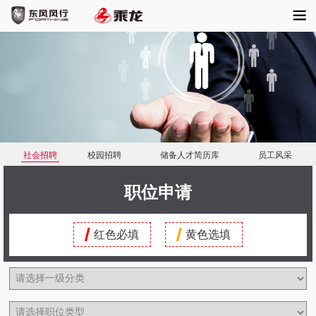
菜
东风风行
乘龙汽车
单
社会招聘
校园招聘
储备人才简历库
员工风采
职位申请
红色必填
黄色选填