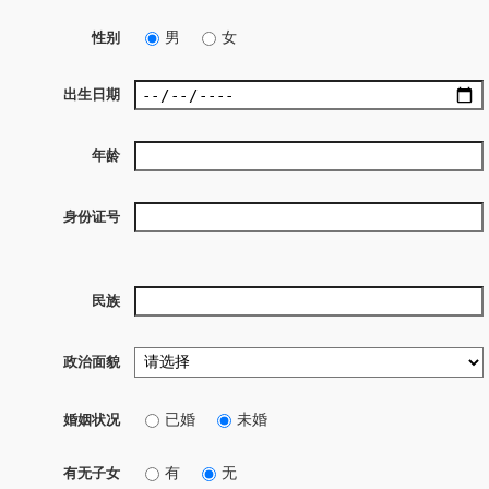
男
女
性别
出生日期
年龄
身份证号
民族
政治面貌
已婚
未婚
婚姻状况
有
无
有无子女