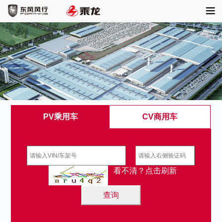
菜
东风风行
乘龙汽车
单
PV乘用车
CV商用车
看不清？点击刷新
查询